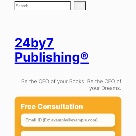
S
e
a
r
c
h
24by7
Publishing®
Be the CEO of your Books. Be the CEO of
your Dreams.
Free Consultation