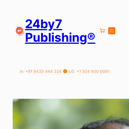
Skip
to
content
24by7
Publishing®
In: +91 9433 444 334
US: +1 304 900 0091